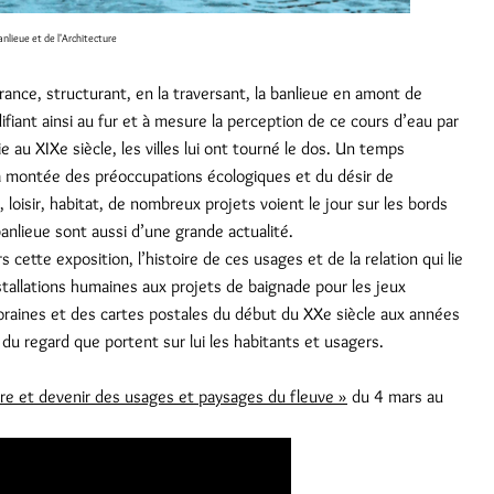
lieue et de l'Architecture
-France, structurant, en la traversant, la banlieue en amont de
fiant ainsi au fur et à mesure la perception de ce cours d’eau par
rie au XIXe siècle, les villes lui ont tourné le dos. Un temps
 la montée des préoccupations écologiques et du désir de
oisir, habitat, de nombreux projets voient le jour sur les bords
banlieue sont aussi d’une grande actualité.
 cette exposition, l’histoire de ces usages et de la relation qui lie
stallations humaines aux projets de baignade pour les jeux
aines et des cartes postales du début du XXe siècle aux années
du regard que portent sur lui les habitants et usagers.
ire et devenir des usages et paysages du fleuve »
du 4 mars au