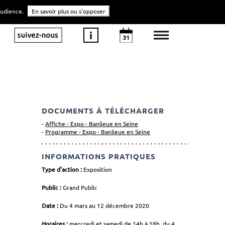
'audience.
En savoir plus ou s'opposer
DOCUMENTS À TÉLÉCHARGER
Affiche - Expo - Banlieue en Seine
Programme - Expo - Banlieue en Seine
INFORMATIONS PRATIQUES
Type d’action :
Exposition
Public :
Grand Public
Date :
Du 4 mars au 12 décembre 2020
Horaires :
mercredi et samedi de 14h à 18h, du 4