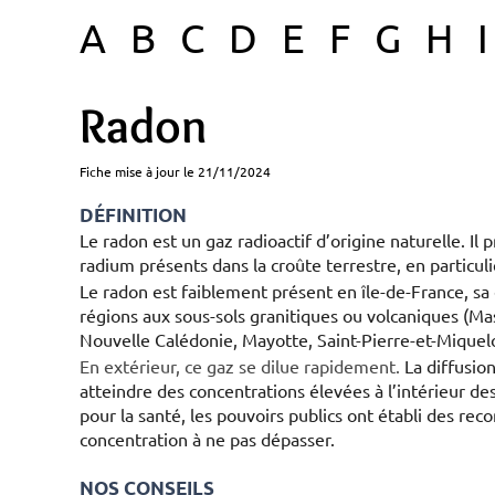
A
B
C
D
E
F
G
H
I
Radon
Fiche mise à jour le 21/11/2024
DÉFINITION
Le radon est un gaz radioactif d’origine naturelle. Il
radium présents dans la croûte terrestre, en particuli
Le radon est faiblement présent en île-de-France, sa 
régions aux sous-sols granitiques ou volcaniques (Ma
Nouvelle Calédonie, Mayotte, Saint-Pierre-et-Mique
En extérieur, ce gaz se dilue rapidement.
La diffusion 
atteindre des concentrations élevées à l’intérieur de
pour la santé, les pouvoirs publics ont établi des re
concentration à ne pas dépasser.
NOS CONSEILS