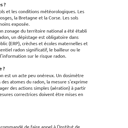
s ?
ols et les conditions météorologiques. Les
Vosges, la Bretagne et la Corse. Les sols
 moins exposée.
n zonage du territoire national a été établi
radon, un dépistage est obligatoire dans
blic (ERP), crèches et écoles maternelles et
ntiel radon significatif, le bailleur ou le
'information sur le risque radon.
e ?
don est un acte peu onéreux. Un dosimètre
es des atomes du radon, la mesure s'exprime
er des actions simples (aération) à partir
sures correctrices doivent être mises en
recommandé de faire appel à l'Institut de