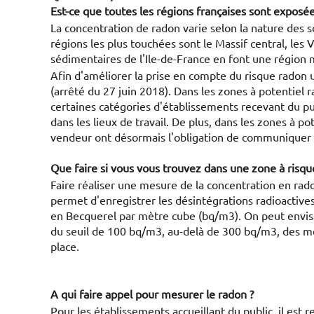
Est-ce que toutes les régions françaises sont exposée
La concentration de radon varie selon la nature des s
régions les plus touchées sont le Massif central, les 
sédimentaires de l'Ile-de-France en font une région
Afin d'améliorer la prise en compte du risque radon u
(arrêté du 27 juin 2018). Dans les zones à potentiel 
certaines catégories d'établissements recevant du pu
dans les lieux de travail. De plus, dans les zones à pote
vendeur ont désormais l'obligation de communiquer l
Que faire si vous vous trouvez dans une zone à risqu
Faire réaliser une mesure de la concentration en ra
permet d'enregistrer les désintégrations radioactiv
en Becquerel par mètre cube (bq/m3). On peut envisag
du seuil de 100 bq/m3, au-delà de 300 bq/m3, des me
place.
A qui faire appel pour mesurer le radon ?
Pour les établissements accueillant du public, il est 