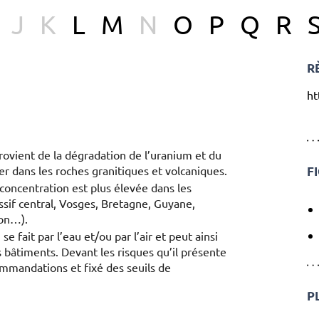
J
K
L
M
N
O
P
Q
R
R
ht
 provient de la dégradation de l’uranium et du
er dans les roches granitiques et volcaniques.
F
concentration est plus élevée dans les
ssif central, Vosges, Bretagne, Guyane,
lon…).
se fait par l’eau et/ou par l’air et peut ainsi
s bâtiments. Devant les risques qu’il présente
commandations et fixé des seuils de
P