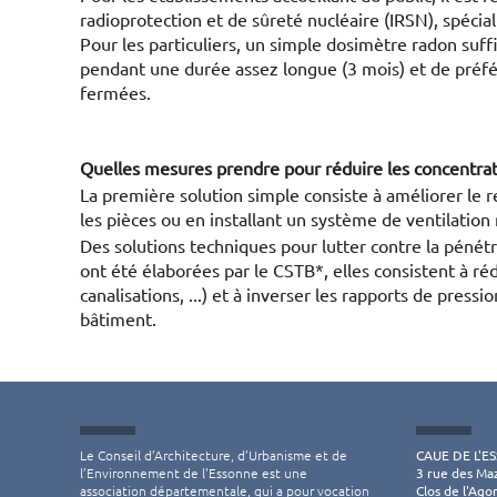
radioprotection et de sûreté nucléaire (IRSN), spécia
Pour les particuliers, un simple dosimètre radon suffi
pendant une durée assez longue (3 mois) et de préfé
fermées.
Quelles mesures prendre pour réduire les concentrati
La première solution simple consiste à améliorer le r
les pièces ou en installant un système de ventilatio
Des solutions techniques pour lutter contre la pénétr
ont été élaborées par le CSTB*, elles consistent à réd
canalisations, ...) et à inverser les rapports de pressio
bâtiment.
Le Conseil d’Architecture, d’Urbanisme et de
CAUE DE L'E
l’Environnement de l'Essonne est une
3 rue des Ma
association départementale, qui a pour vocation
Clos de l'Ago