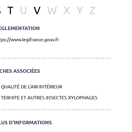
S
T
U
V
W
X
Y
Z
ÈGLEMENTATION
tps://www.legifrance.gouv.fr
ICHES ASSOCIÉES
QUALITÉ DE L'AIR INTÉRIEUR
TERMITE ET AUTRES INSECTES XYLOPHAGES
LUS D’INFORMATIONS