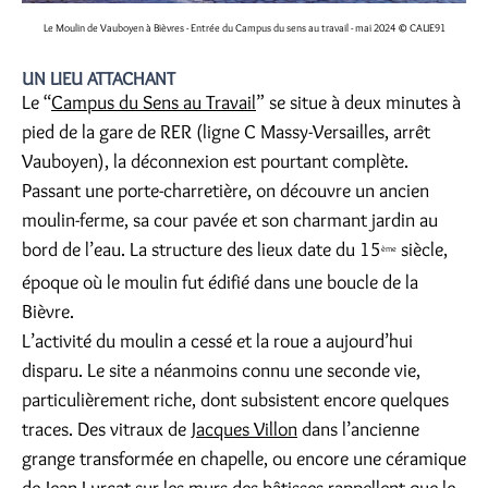
Le Moulin de Vauboyen à Bièvres - Entrée du Campus du sens au travail - mai 2024
© CAUE91
UN LIEU ATTACHANT
Le “
Campus du Sens au Travail
” se situe à deux minutes à
pied de la gare de RER (ligne C Massy-Versailles, arrêt
Vauboyen), la déconnexion est pourtant complète.
Passant une porte-charretière, on découvre un ancien
moulin-ferme, sa cour pavée et son charmant jardin au
bord de l’eau. La structure des lieux date du 15
siècle,
ème
époque où le moulin fut édifié dans une boucle de la
Bièvre.
L’activité du moulin a cessé et la roue a aujourd’hui
disparu. Le site a néanmoins connu une seconde vie,
particulièrement riche, dont subsistent encore quelques
traces. Des vitraux de
Jacques Villon
dans l’ancienne
grange transformée en chapelle, ou encore une céramique
de
Jean Lurçat
sur les murs des bâtisses rappellent que le