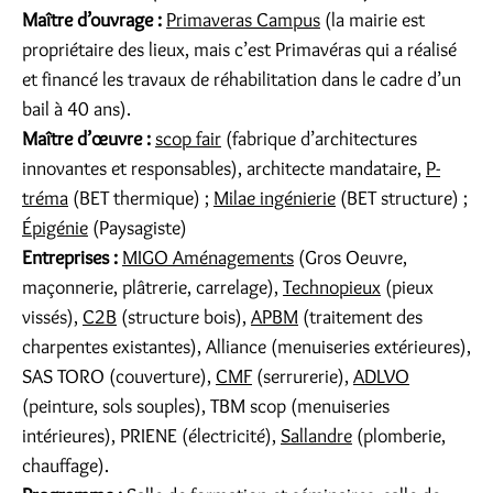
Maître d’ouvrage :
Primaveras Campus
(la mairie est
propriétaire des lieux, mais c’est Primavéras qui a réalisé
et financé les travaux de réhabilitation dans le cadre d’un
bail à 40 ans).
Maître d’œuvre :
scop fair
(fabrique d’architectures
innovantes et responsables), architecte mandataire,
P-
tréma
(BET thermique) ;
Milae ingénierie
(BET structure) ;
Épigénie
(Paysagiste)
Entreprises :
MIGO Aménagements
(Gros Oeuvre,
maçonnerie, plâtrerie, carrelage),
Technopieux
(pieux
vissés),
C2B
(structure bois),
APBM
(traitement des
charpentes existantes), Alliance (menuiseries extérieures),
SAS TORO (couverture),
CMF
(serrurerie),
ADLVO
(peinture, sols souples), TBM scop (menuiseries
intérieures), PRIENE (électricité),
Sallandre
(plomberie,
chauffage).