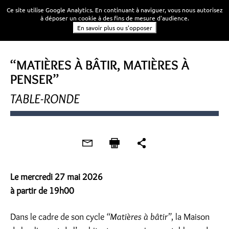
Ce site utilise Google Analytics. En continuant à naviguer, vous nous autorisez
à déposer un cookie à des fins de mesure d'audience.
En savoir plus ou s'opposer
TABLE RONDE
“MATIÈRES À BÂTIR, MATIÈRES À
PENSER”
TABLE-RONDE
Le mercredi 27 mai 2026
à partir de 19h00
Dans le cadre de son cycle
“Matières à bâtir”
, la Maison