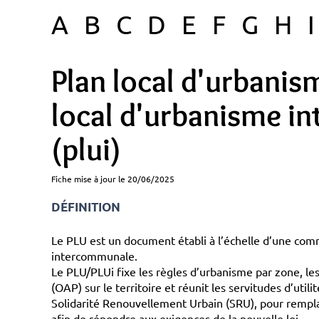
A
B
C
D
E
F
G
H
I
Plan local d'urbanism
local d'urbanisme i
(plui)
Fiche mise à jour le 20/06/2025
DÉFINITION
Le PLU est un document établi à l’échelle d’une commu
intercommunale.
Le PLU/PLUi fixe les règles d’urbanisme par zone, 
(OAP) sur le territoire et réunit les servitudes d’utilit
Solidarité Renouvellement Urbain (SRU), pour rempla
afin de répondre aux exigences de la nouvelle loi.