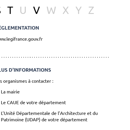
S
T
U
V
W
X
Y
Z
ÈGLEMENTATION
w.legifrance.gouv.fr
LUS D’INFORMATIONS
s organismes à contacter :
La mairie
Le CAUE de votre département
L’Unité Départementale de l’Architecture et du
Patrimoine (UDAP) de votre département