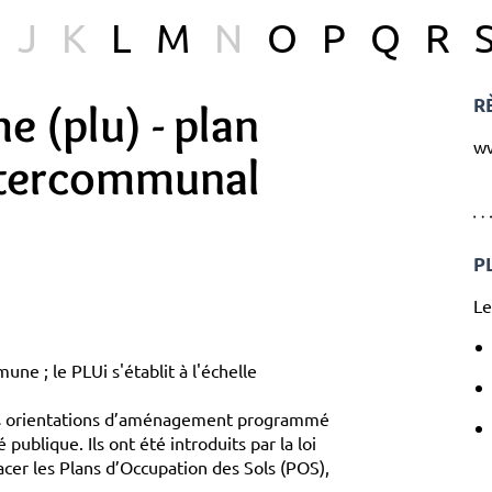
J
K
L
M
N
O
P
Q
R
R
e (plu) - plan
ww
ntercommunal
P
Le
ne ; le PLUi s'établit à l'échelle
les orientations d’aménagement programmé
é publique. Ils ont été introduits par la loi
cer les Plans d’Occupation des Sols (POS),