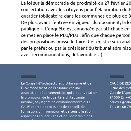
La loi sur la démocratie de proximité du 27 février 
concertation avec les citoyens pour l'élaboration du
quartier (obligatoire dans les communes de plus de 8
De plus, avant l'entrée en vigueur du document, la l
publique ». L'enquête est annoncée par affichage en m
se met en place le PLU/PLUi, afin que chaque person
des propositions puisse le faire. Ce registre sera a
par le préfet ou par le président du tribunal administr
avec recommandations, défavorable…).
Le Conseil d’Architecture, d’Urbanisme et de
CAUE DE L'E
l’Environnement de l'Essonne est une
3 rue des Ma
association départementale, qui a pour vocation
Clos de l'Ago
la promotion de la qualité architecturale,
91000 Évry-
urbaine, paysagère et environnementale. Le
caue91@caue
CAUE exerce des missions de conseil, de
Tel : 01 60 7
formation, d'information et de sensibilisation
auprès des collectivités et de l’ensemble des
essonniens.