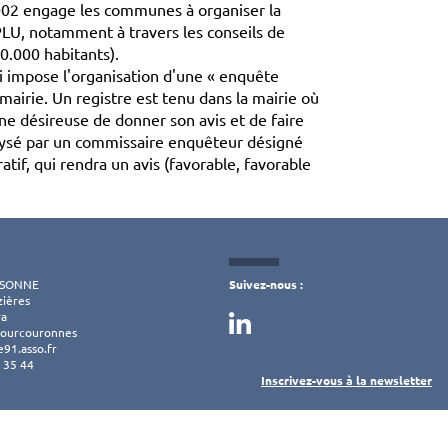
2002 engage les communes à organiser la
 PLU, notamment à travers les conseils de
0.000 habitants).
oi impose l'organisation d'une « enquête
airie. Un registre est tenu dans la mairie où
ne désireuse de donner son avis et de faire
nalysé par un commissaire enquêteur désigné
atif, qui rendra un avis (favorable, favorable
SSONNE
Suivez-nous :
zières
ra
Courcouronnes
91.asso.fr
9 35 44
Inscrivez-vous à la newsletter