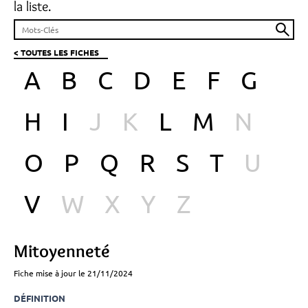
la liste.
< TOUTES LES FICHES
A
B
C
D
E
F
G
H
I
J
K
L
M
N
O
P
Q
R
S
T
U
V
W
X
Y
Z
Mitoyenneté
Fiche mise à jour le 21/11/2024
DÉFINITION