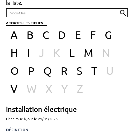
la liste.
< TOUTES LES FICHES
A
B
C
D
E
F
G
H
I
J
K
L
M
N
O
P
Q
R
S
T
U
V
W
X
Y
Z
Installation électrique
Fiche mise à jour le 21/01/2025
DÉFINITION