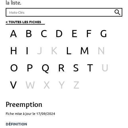
la liste.
< TOUTES LES FICHES
A
B
C
D
E
F
G
H
I
J
K
L
M
N
O
P
Q
R
S
T
U
V
W
X
Y
Z
Preemption
Fiche mise à jour le 17/09/2024
DÉFINITION